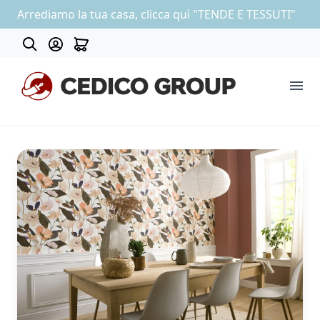
Arrediamo la tua casa, clicca quì "TENDE E TESSUTI"
About
COLLEZIONE CARTA DA PARATI
OUTLET