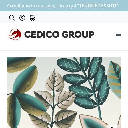
Arrediamo la tua casa, clicca quì "TENDE E TESSUTI"
About
COLLEZIONE CARTA DA PARATI
OUTLET