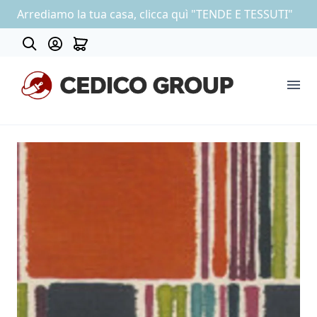
Arrediamo la tua casa, clicca quì "TENDE E TESSUTI"
About
COLLEZIONE CARTA DA PARATI
OUTLET