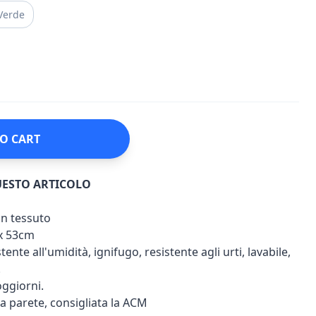
Verde
O CART
UESTO ARTICOLO
on tessuto
x 53cm
ente all'umidità, ignifugo, resistente agli urti, lavabile,
.
ggiorni.
 a parete, consigliata la ACM