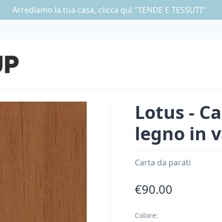
Arrediamo la tua casa, clicca quì "TENDE E TESSUTI"
Lotus - Ca
legno in v
Carta da parati
€90.00
Colore
: