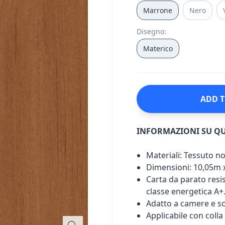
Marrone
Nero
Disegno
:
Materico
ADD T
INFORMAZIONI SU Q
Materiali: Tessuto n
Dimensioni: 10,05m 
Carta da parato resist
classe energetica A+
Adatto a camere e so
Applicabile con colla