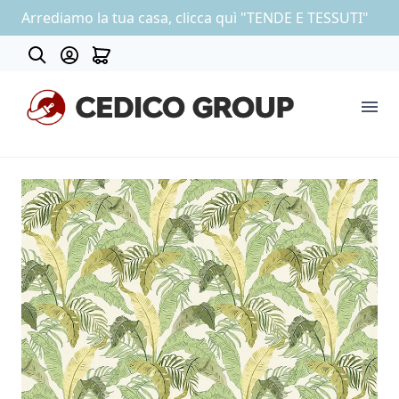
Arrediamo la tua casa, clicca quì "TENDE E TESSUTI"
About
COLLEZIONE CARTA DA PARATI
OUTLET