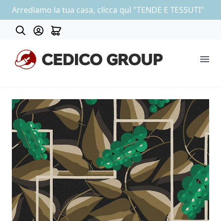
Arrediamo la tua casa, clicca quì "TENDE E TESSUTI"
About
COLLEZIONE CARTA DA PARATI
OUTLET