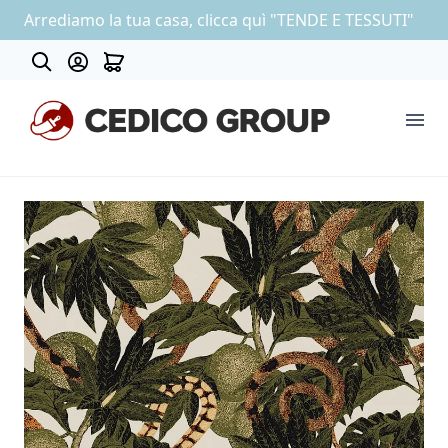
Arrediamo la tua casa, clicca quì "TENDE E TESSUTI"
About
COLLEZIONE CARTA DA PARATI
OUTLET