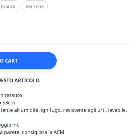
Bronzo
Marrone
O CART
UESTO ARTICOLO
on tessuto
x 53cm
ente all'umidità, ignifugo, resistente agli urti, lavabile,
.
ggiorni.
 a parete, consigliata la ACM