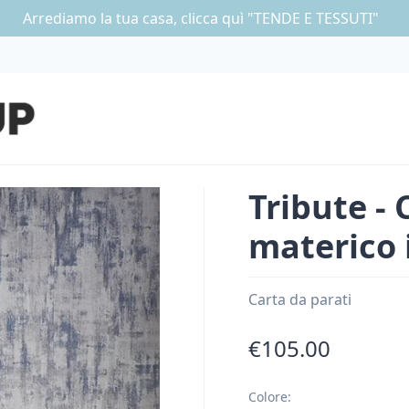
Arrediamo la tua casa, clicca quì "TENDE E TESSUTI"
Tribute - 
materico 
Carta da parati
€105.00
Colore
: