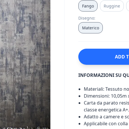
Fango
Ruggine
Disegno
:
Materico
ADD T
INFORMAZIONI SU Q
Materiali: Tessuto n
Dimensioni: 10,05m 
Carta da parato resist
classe energetica A+
Adatto a camere e so
Applicabile con colla