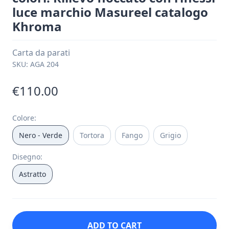
luce marchio Masureel catalogo
Khroma
Carta da parati
SKU:
AGA 204
€110.00
Colore
:
Nero - Verde
Tortora
Fango
Grigio
Disegno
:
Astratto
ADD TO CART