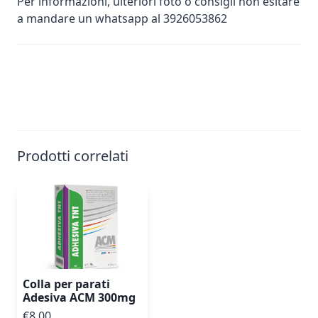
Per informazioni, ulteriori foto o consigli non esitare
a mandare un whatsapp al 3926053862
Prodotti correlati
Colla per parati
Adesiva ACM 300mg
€8.00