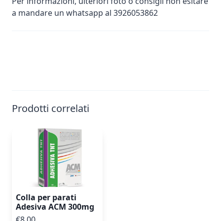
Per informazioni, ulteriori foto o consigli non esitare
a mandare un whatsapp al 3926053862
Prodotti correlati
Colla per parati
Adesiva ACM 300mg
€8.00