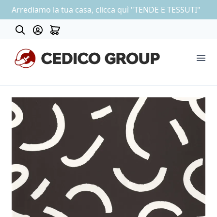
Arrediamo la tua casa, clicca quì "TENDE E TESSUTI"
About
COLLEZIONE CARTA DA PARATI
OUTLET