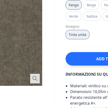
Fango
Beige
P
Verde
Sabbia
G
Disegno
:
Tinta unita
ADD T
INFORMAZIONI SU Q
Materiali: vinilico s
Dimensioni: 10,05m 
Parato resistente all'
energetica A+.