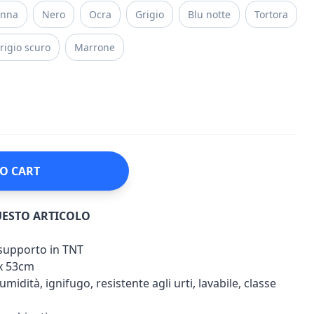
anna
Nero
Ocra
Grigio
Blu notte
Tortora
rigio scuro
Marrone
O CART
UESTO ARTICOLO
u supporto in TNT
x 53cm
umidità, ignifugo, resistente agli urti, lavabile, classe