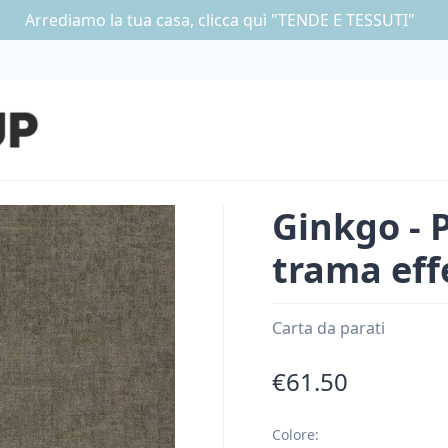
Arrediamo la tua casa, clicca quì "TENDE E TESSUTI"
Ginkgo - 
trama effe
Carta da parati
€61.50
Colore
: