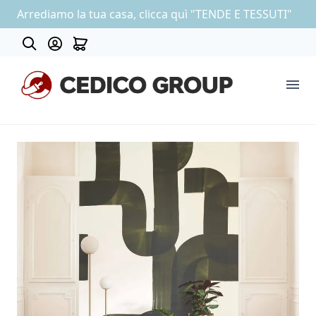
Arrediamo la tua casa, clicca quì "TENDE E TESSUTI"
About
COLLEZIONE CARTA DA PARATI
OUTLET