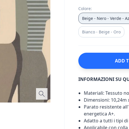
Colore
:
Beige - Nero - Verde - A
Bianco - Beige - Oro
ADD T
INFORMAZIONI SU Q
Materiali: Tessuto n
Dimensioni: 10,24m 
Parato resistente all'
energetica A+.
Adatto a tutti i tipi d
Applicabile con colla