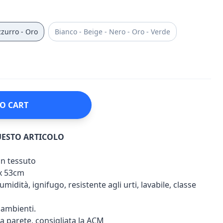
zzurro - Oro
Bianco - Beige - Nero - Oro - Verde
O CART
UESTO ARTICOLO
on tessuto
x 53cm
umidità, ignifugo, resistente agli urti, lavabile, classe
i ambienti.
 a parete, consigliata la ACM