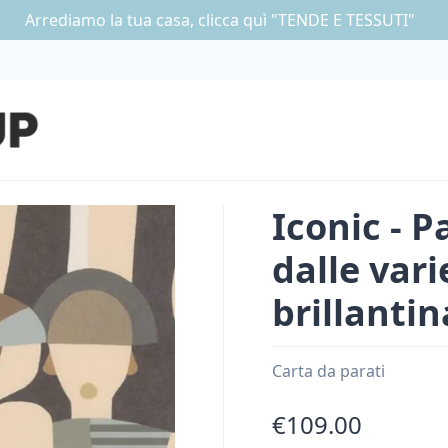
Arrediamo la tua casa, clicca quì "TENDE E TESSUTI"
Iconic - P
dalle vari
brillantin
Carta da parati
€109.00