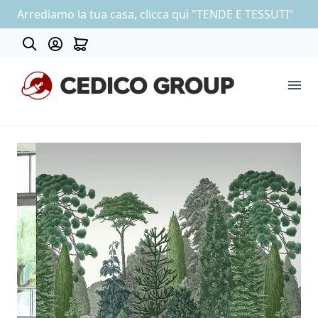
Arrediamo la tua casa, clicca quì "TENDE E TESSUTI"
About
COLLEZIONE CARTA DA PARATI
OUTLET