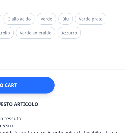
Giallo acido
Verde
Blu
Verde prato
rolio
Verde smeraldo
Azzurro
O CART
UESTO ARTICOLO
on tessuto
x 53cm
umidità, ignifugo, resistente agli urti, lavabile, classe