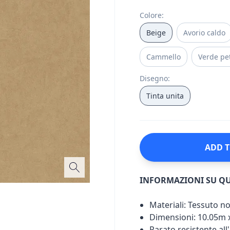
Colore
:
Beige
Avorio caldo
Cammello
Verde pet
Disegno
:
Tinta unita
ADD T
INFORMAZIONI SU Q
Materiali: Tessuto n
Dimensioni: 10.05m 
Parato resistente all'