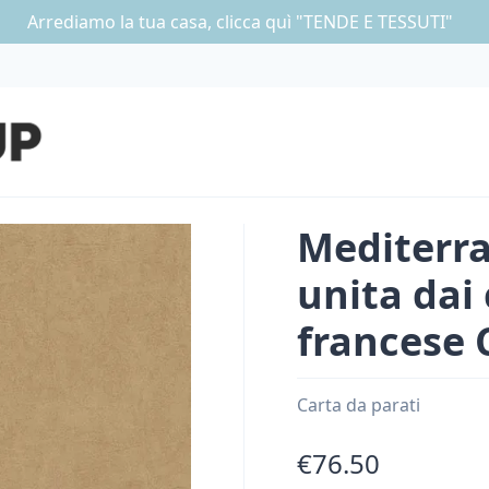
Arrediamo la tua casa, clicca quì "TENDE E TESSUTI"
Mediterra
unita dai 
francese
Carta da parati
€76.50