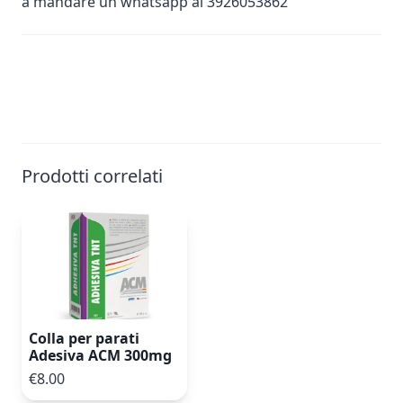
a mandare un whatsapp al 3926053862
Prodotti correlati
Colla per parati
Adesiva ACM 300mg
€8.00