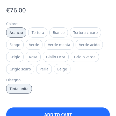
€76.00
Colore
:
Arancio
Tortora
Bianco
Tortora chiaro
Fango
Verde
Verde menta
Verde acido
Grigio
Rosa
Giallo Ocra
Grigio verde
Grigio scuro
Perla
Beige
Disegno
:
Tinta unita
ADD TO CART