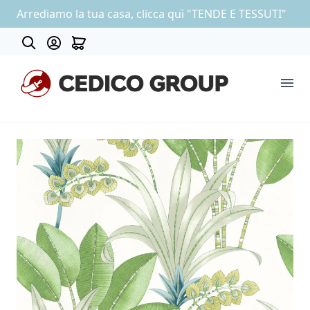
Arrediamo la tua casa, clicca quì "TENDE E TESSUTI"
About
COLLEZIONE CARTA DA PARATI
OUTLET