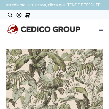
Arrediamo la tua casa, clicca quì "TENDE E TESSUTI"
About
COLLEZIONE CARTA DA PARATI
OUTLET