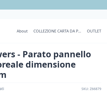
About
COLLEZIONE CARTA DA PARATI
OUTLET
wers - Parato pannello
oreale dimensione
3m
ati
SKU:
Z66879