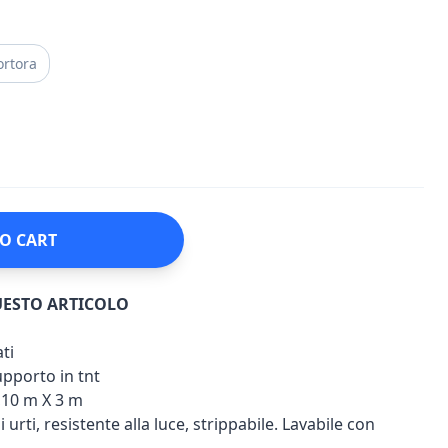
ortora
O CART
UESTO ARTICOLO
ti
supporto in tnt
,10 m X 3 m
 urti, resistente alla luce, strippabile. Lavabile con