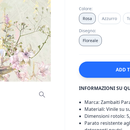
Colore
:
Rosa
Azzurro
T
Disegno
:
Floreale
ADD T
INFORMAZIONI SU Q
Marca: Zambaiti Para
Materiali: Vinile su 
Dimensioni rotolo: 5
Parato resistente agli