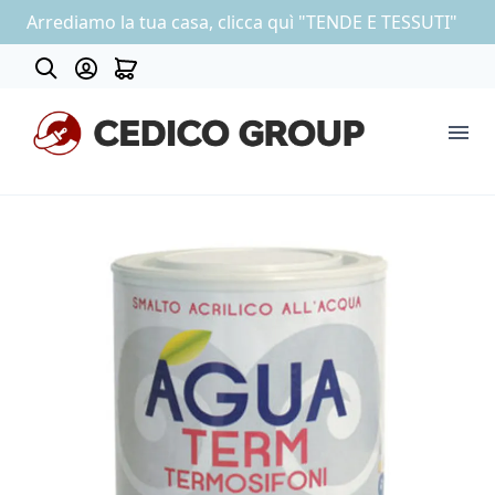
Arrediamo la tua casa, clicca quì "TENDE E TESSUTI"
About
COLLEZIONE CARTA DA PARATI
OUTLET