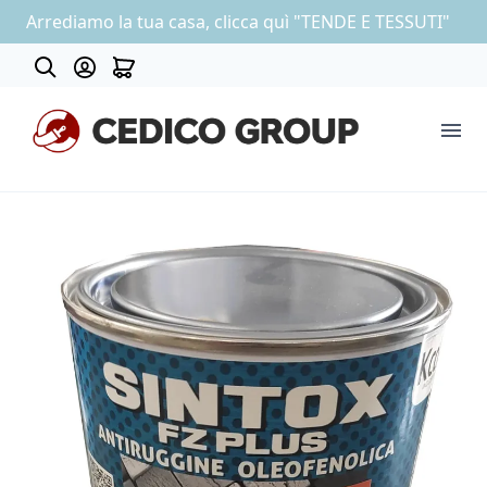
Arrediamo la tua casa, clicca quì "TENDE E TESSUTI"
About
COLLEZIONE CARTA DA PARATI
OUTLET