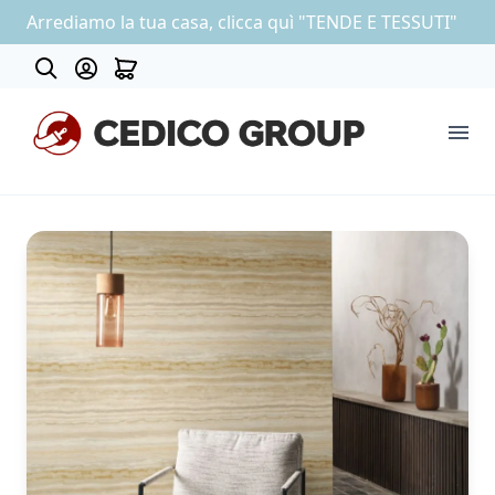
Arrediamo la tua casa, clicca quì "TENDE E TESSUTI"
Contatti
COLLEZIONE CARTA DA PARATI
OUTLET