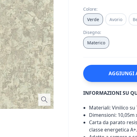
Colore
:
Verde
Avorio
B
Disegno
:
Materico
AGGIUNGI 
INFORMAZIONI SU Q
Materiali: Vinilico s
Dimensioni: 10,05m 
Carta da parato resist
classe energetica A+