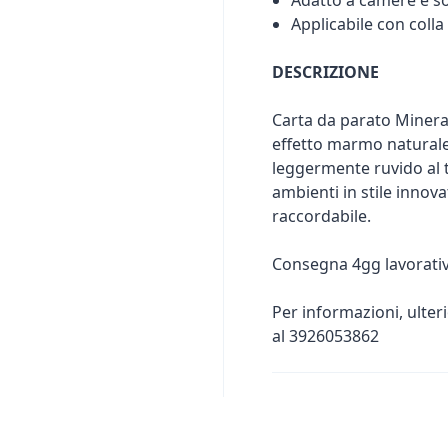
Adatto a camere e so
Applicabile con colla
DESCRIZIONE
Carta da parato Mineral
effetto marmo naturale
leggermente ruvido al ta
ambienti in stile innova
raccordabile.
Consegna 4gg lavorativ
Per informazioni, ulter
al 3926053862