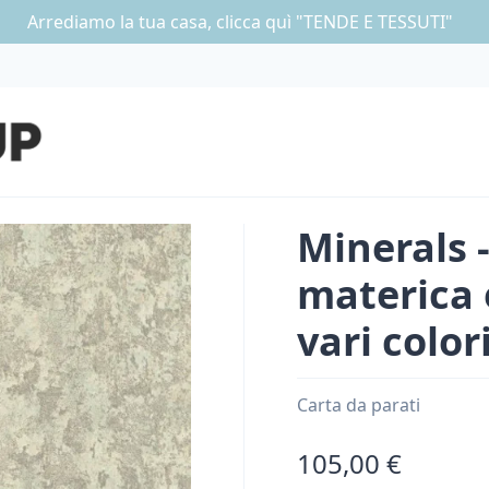
Arrediamo la tua casa, clicca quì "TENDE E TESSUTI"
Minerals -
materica 
vari color
Carta da parati
105,00 €