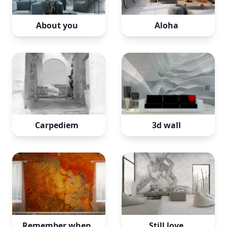
About you
Aloha
Carpediem
3d wall
Remember when
Still love