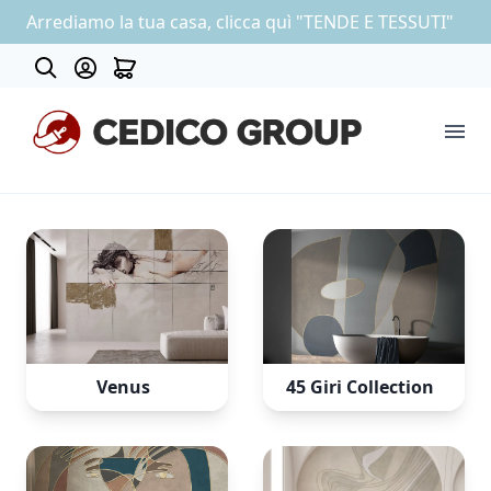
Arrediamo la tua casa, clicca quì "TENDE E TESSUTI"
Contatti
COLLEZIONE CARTA DA PARATI
OUTLET
Venus
45 Giri Collection