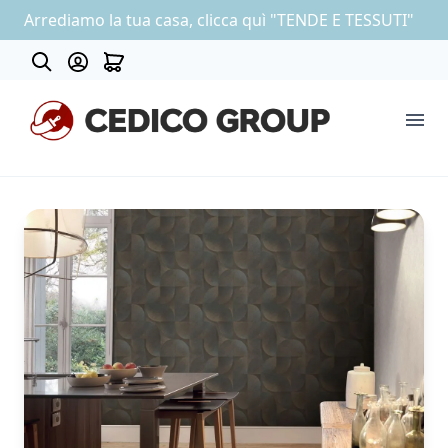
Arrediamo la tua casa, clicca quì "TENDE E TESSUTI"
Contatti
COLLEZIONE CARTA DA PARATI
OUTLET