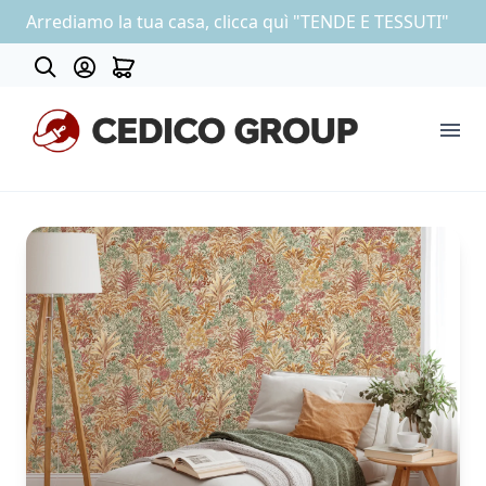
Arrediamo la tua casa, clicca quì "TENDE E TESSUTI"
Contatti
COLLEZIONE CARTA DA PARATI
OUTLET