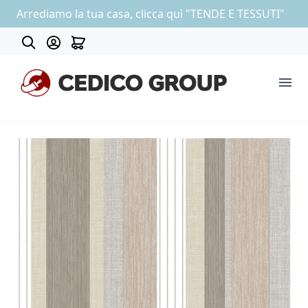
Arrediamo la tua casa, clicca quì "TENDE E TESSUTI"
Contatti
COLLEZIONE CARTA DA PARATI
OUTLET