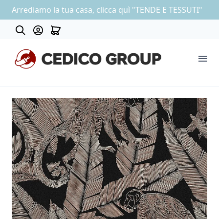
Arrediamo la tua casa, clicca quì "TENDE E TESSUTI"
Contatti
COLLEZIONE CARTA DA PARATI
OUTLET