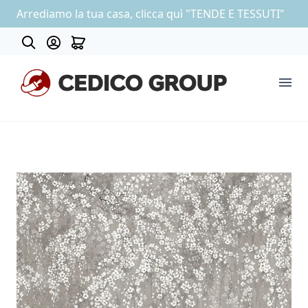
Arrediamo la tua casa, clicca quì "TENDE E TESSUTI"
Contatti
COLLEZIONE CARTA DA PARATI
OUTLET