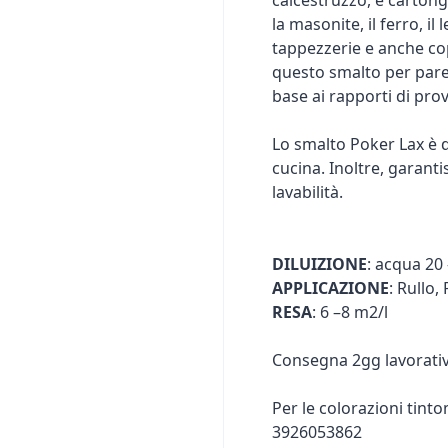
calcestruzzo, e carton
la masonite, il ferro, i
tappezzerie e anche cop
questo smalto per pare
base ai rapporti di pro
Lo smalto Poker Lax è
cucina. Inoltre, garant
lavabilità.
DILUIZIONE
: acqua 20
APPLICAZIONE
: Rullo,
RESA
: 6 –8 m2/l
Consegna 2gg lavorativ
Per le colorazioni tin
3926053862