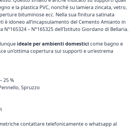
gesso. Questo smalto è anche indicato su supporti quali
l legno e la plastica PVC, nonché su lamiera zincata, vetro,
erture bituminose ecc. Nella sua finitura satinata
ti è idoneo all’incapsulamento del Cemento Amianto in
va N°165324 – N°165325 dell’Istituto Giordano di Bellaria.
 dunque
ideale per ambienti domestici
come bagno e
isce un’ottima copertura sui supporti e un’estrema
 – 25 %
 Pennello, Spruzzo
i
tometriche contattare telefonicamente o whatsapp al