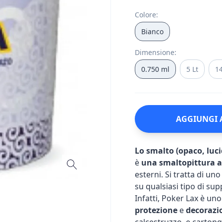
Colore
:
Bianco
Dimensione
:
0.750 ml
5 Lt
14
AGGIUNGI 
Lo smalto (opaco, luci
è
una smaltopittura ac
esterni. Si tratta di u
su qualsiasi tipo di sup
Infatti, Poker Lax è uno
protezione
e
decorazi