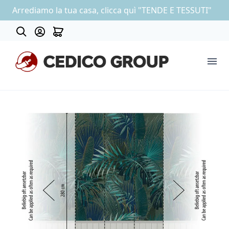
Arrediamo la tua casa, clicca quì "TENDE E TESSUTI"
Contatti
COLLEZIONE CARTA DA PARATI
OUTLET