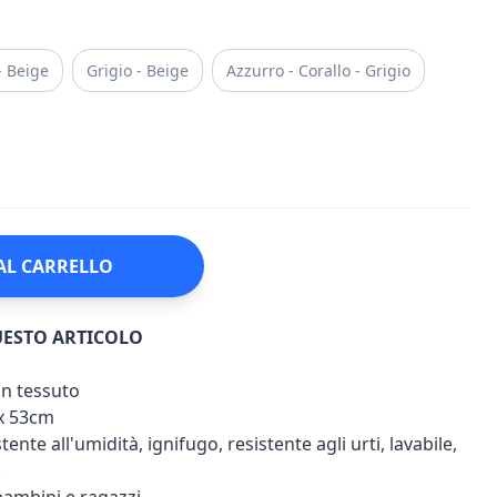
- Beige
Grigio - Beige
Azzurro - Corallo - Grigio
AL CARRELLO
UESTO ARTICOLO
on tessuto
x 53cm
ente all'umidità, ignifugo, resistente agli urti, lavabile,
.