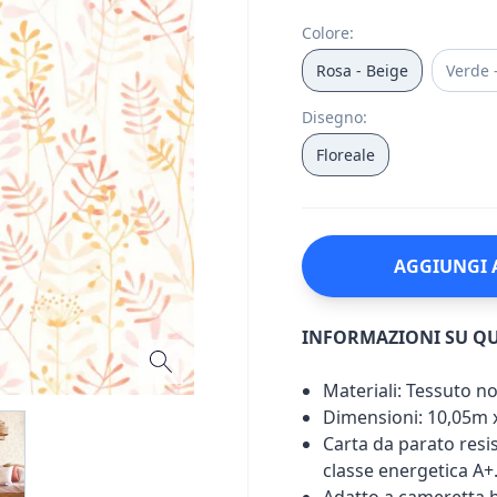
Colore
:
Rosa - Beige
Verde 
Disegno
:
Floreale
AGGIUNGI 
INFORMAZIONI SU Q
Materiali: Tessuto n
Dimensioni: 10,05m 
Carta da parato resist
classe energetica A+