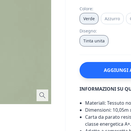
Colore
:
Verde
Azzurro
Disegno
:
Tinta unita
AGGIUNGI 
INFORMAZIONI SU Q
Materiali: Tessuto n
Dimensioni: 10,05m 
Carta da parato resist
classe energetica A+