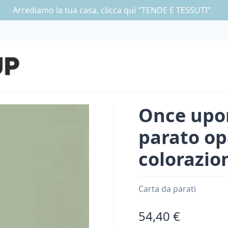
Arrediamo la tua casa, clicca quì "TENDE E TESSUTI"
Once upon
parato op
colorazio
Carta da parati
54,40 €