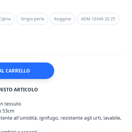
Cipria
Grigio perla
Ruggine
ADM 10346 20 25
AL CARRELLO
UESTO ARTICOLO
on tessuto
x 53cm
ente all'umidità, ignifugo, resistente agli urti, lavabile,
.