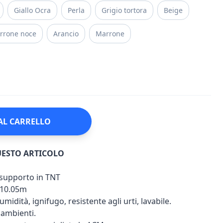
Giallo Ocra
Perla
Grigio tortora
Beige
rrone noce
Arancio
Marrone
AL CARRELLO
UESTO ARTICOLO
u supporto in TNT
 10.05m
umidità, ignifugo, resistente agli urti, lavabile.
i ambienti.