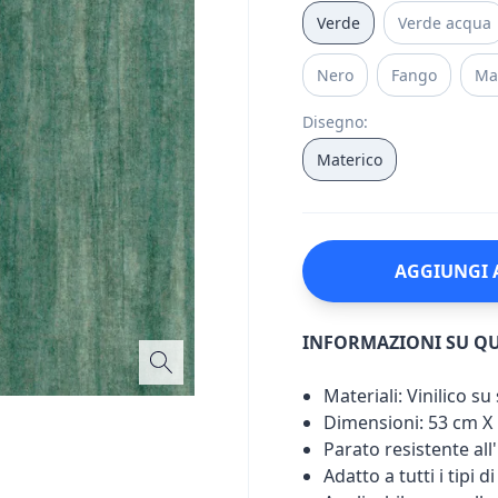
Verde
Verde acqua
Nero
Fango
Ma
Disegno
:
Materico
AGGIUNGI 
INFORMAZIONI SU Q
Materiali: Vinilico s
Dimensioni: 53 cm X
Parato resistente all'
Adatto a tutti i tipi d