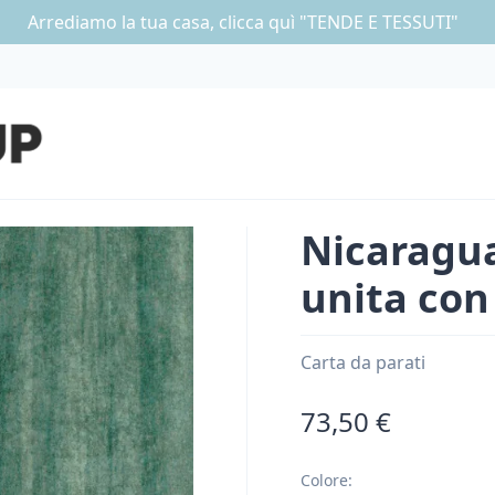
Arrediamo la tua casa, clicca quì "TENDE E TESSUTI"
Nicaragua
unita con
Carta da parati
73,50 €
Colore
: