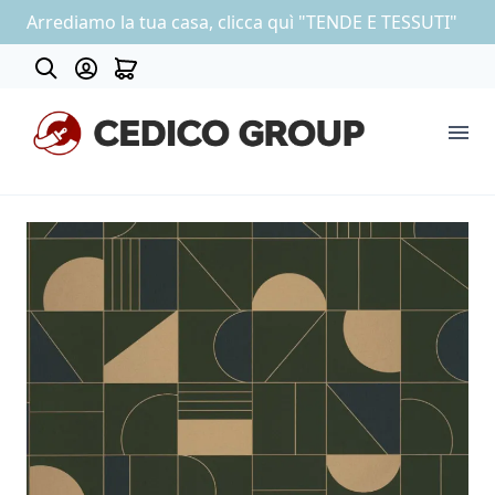
Arrediamo la tua casa, clicca quì "TENDE E TESSUTI"
Contatti
COLLEZIONE CARTA DA PARATI
OUTLET