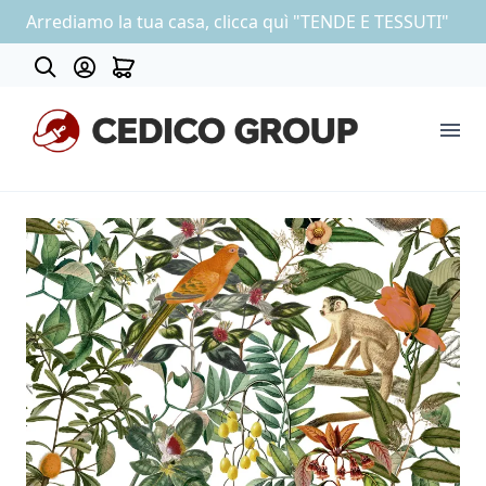
Arrediamo la tua casa, clicca quì "TENDE E TESSUTI"
Contatti
COLLEZIONE CARTA DA PARATI
OUTLET