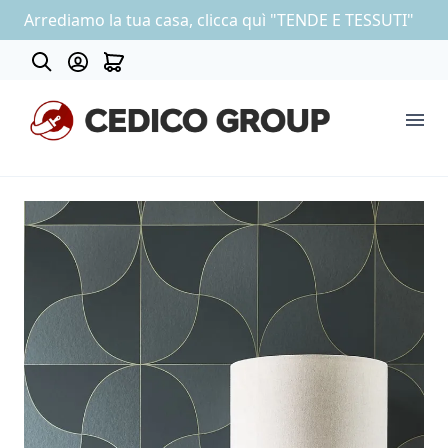
Arrediamo la tua casa, clicca quì "TENDE E TESSUTI"
Contatti
COLLEZIONE CARTA DA PARATI
OUTLET